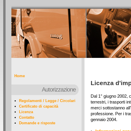
Home
Licenza d'imp
Autorizzazione
Dal 1° giugno 2002, co
Regolamenti / Legge / Circolari
terrestri, i trasporti 
Certificato di capacità
merci sottostanno all
Licenza
professione. Per i tras
Contatto
gennaio 2004.
Domande e risposte